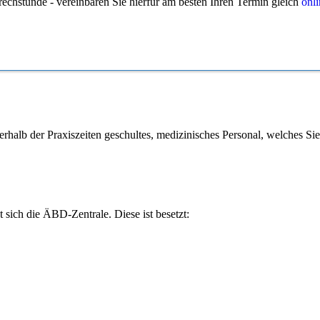
echstunde - vereinbaren Sie hierfür am besten Ihren Termin gleich
onli
rhalb der Praxiszeiten geschultes, medizinisches Personal, welches Sie
 sich die ÄBD-Zentrale. Diese ist besetzt: